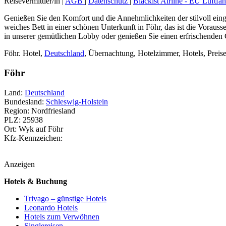
Reisevermittler/in |
AGB
|
Datenschutz
|
Blackist Airline - EU Luftfah
Genießen Sie den Komfort und die Annehmlichkeiten der stilvoll eing
weiches Bett in einer schönen Unterkunft in Föhr, das ist die Vorau
in unserer gemütlichen Lobby oder genießen Sie einen erfrischenden Co
Föhr. Hotel,
Deutschland
, Übernachtung, Hotelzimmer, Hotels, Preise
Föhr
Land:
Deutschland
Bundesland:
Schleswig-Holstein
Region: Nordfriesland
PLZ: 25938
Ort: Wyk auf Föhr
Kfz-Kennzeichen:
Anzeigen
Hotels & Buchung
Trivago – günstige Hotels
Leonardo Hotels
Hotels zum Verwöhnen
Singlereisen